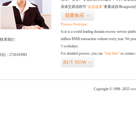
具体交易流程可
“点击这里”
查看或咨询support@
我要购买
>>
Process Overview:
4.cn is a world leading domain escrow service plat
million RMB transaction volume every year. We promi
联系我们
5 workdays.
For detailed process, you can
“visit here”
or contact
QQ：2726103981
BUY NOW
>>
Copyright © 1998 -2025 ww