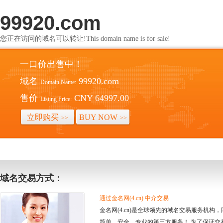
99920.com
您正在访问的域名可以转让!This domain name is for sale!
一口价出售中！
域名
99920.com
Domain Name:
售价
CNY 64997.00
Listing Price:
立即购买
BUY NOW
>>
>>
域名交易方式：
通过金名网(4.cn) 中介交易
金名网(4.cn)是全球领先的域名交易服务机
简单、安全、专业的第三方服务！ 为了保证交